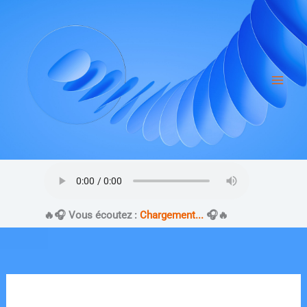
Aller
au
contenu
​🔥​🎧 Vous écoutez :
Chargement...
🎧​🔥​