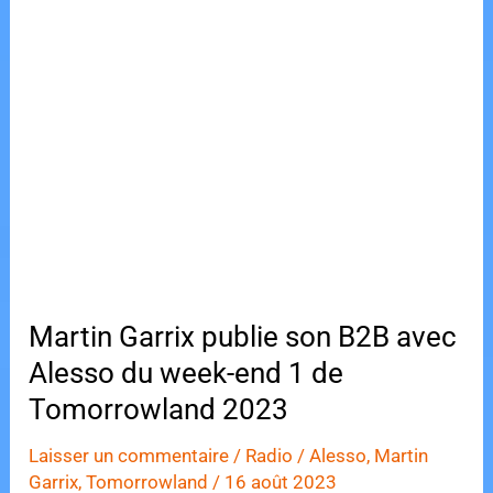
dates
o
o
des
o
n
ventes
k
de
Tomorrowland
Winter
2024
Martin Garrix publie son B2B avec
Alesso du week-end 1 de
Tomorrowland 2023
Laisser un commentaire
/
Radio
/
Alesso
,
Martin
Garrix
,
Tomorrowland
/
16 août 2023