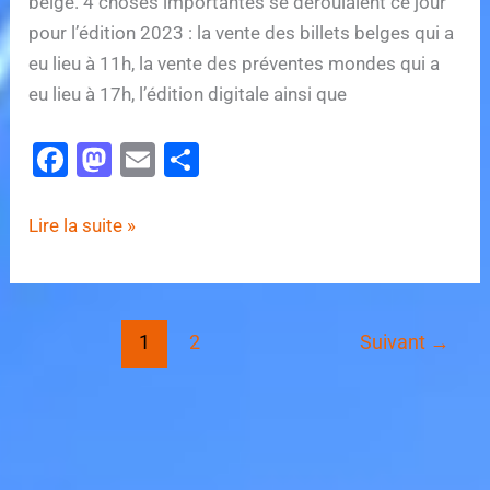
belge. 4 choses importantes se déroulaient ce jour
pour l’édition 2023 : la vente des billets belges qui a
eu lieu à 11h, la vente des préventes mondes qui a
eu lieu à 17h, l’édition digitale ainsi que
F
M
E
P
a
a
m
ar
c
st
ai
ta
Tomorrowland
Lire la suite »
e
o
l
g
dévoile
la
b
d
er
programmation
o
o
1
2
Suivant
→
complète
o
n
de
k
son
édition
2023