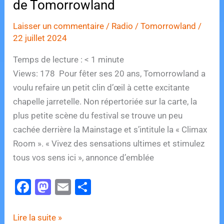
de Tomorrowland
Laisser un commentaire
/
Radio
/
Tomorrowland
/
22 juillet 2024
Temps de lecture :
< 1
minute
Views: 178 Pour fêter ses 20 ans, Tomorrowland a
voulu refaire un petit clin d’œil à cette excitante
chapelle jarretelle. Non répertoriée sur la carte, la
plus petite scène du festival se trouve un peu
cachée derrière la Mainstage et s’intitule la « Climax
Room ». « Vivez des sensations ultimes et stimulez
tous vos sens ici », annonce d’emblée
F
M
E
P
a
a
m
ar
c
st
ai
ta
Une
Lire la suite »