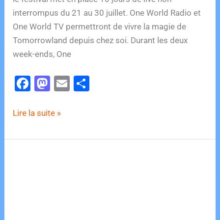
interrompus du 21 au 30 juillet. One World Radio et
One World TV permettront de vivre la magie de
Tomorrowland depuis chez soi. Durant les deux
week-ends, One
F
M
E
P
a
a
m
ar
c
st
ai
ta
Tomorrowland
Lire la suite »
e
o
l
g
annonce
10
b
d
er
jours
o
o
de
o
n
live
k
non
stop