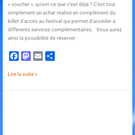
« voucher », qu’est-ce que c’est déjà ? C’est tout
simplement un achat réalisé en complément du
billet d’accès au festival qui permet d’accéder à
différents services complémentaires. Vous aurez
ainsi la possibilité de réserver
F
M
E
P
a
a
m
ar
c
st
ai
ta
Tomorrowland
Lire la suite »
e
o
l
g
met
en
b
d
er
vente
o
o
ses
o
n
vouchers,
k
notamment
pour