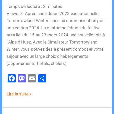
Temps de lecture :
2
minutes
Views: 3 Après une édition 2023 exceptionnelle,
Tomorrowland Winter lance sa communication pour
son édition 2024. La quatrième édition du festival
aura lieu du 15 au 23 mars 2024 une nouvelle fois à
l’Alpe d’Huez. Avec le Simulateur Tomorrowland
Winter, vous pouvez dès à présent composer votre
séjour avec un large choix d’hébergements
(appartements, hôtels, chalets)
F
M
E
P
a
a
m
ar
c
st
ai
ta
On
Lire la suite »
e
o
l
g
connait
les
b
d
er