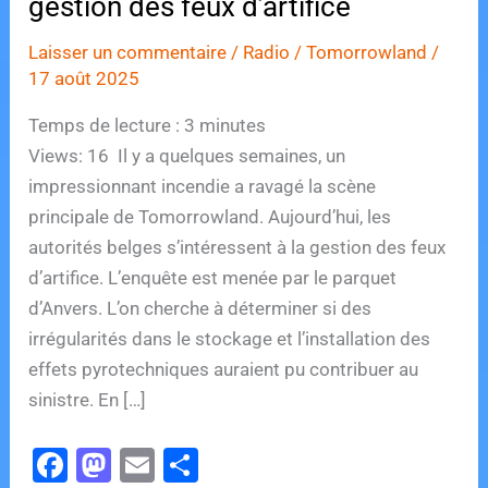
gestion des feux d’artifice
Laisser un commentaire
/
Radio
/
Tomorrowland
/
17 août 2025
Temps de lecture :
3
minutes
Views: 16 Il y a quelques semaines, un
impressionnant incendie a ravagé la scène
principale de Tomorrowland. Aujourd’hui, les
autorités belges s’intéressent à la gestion des feux
d’artifice. L’enquête est menée par le parquet
d’Anvers. L’on cherche à déterminer si des
irrégularités dans le stockage et l’installation des
effets pyrotechniques auraient pu contribuer au
sinistre. En […]
F
M
E
P