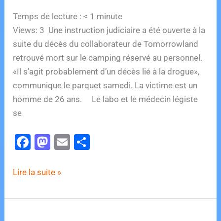
Temps de lecture :
< 1
minute
Views: 3 Une instruction judiciaire a été ouverte à la
suite du décès du collaborateur de Tomorrowland
retrouvé mort sur le camping réservé au personnel.
«Il s’agit probablement d’un décès lié à la drogue»,
communique le parquet samedi. La victime est un
homme de 26 ans. Le labo et le médecin légiste
se
F
M
E
P
a
a
m
ar
c
st
ai
ta
Le
Lire la suite »
e
o
l
g
décès
du
b
d
er
collaborateur