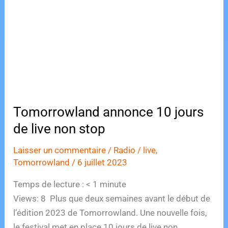
ends
:
Tomorrowland
va
faire
vibrer
400.000
fêtards
Tomorrowland annonce 10 jours
de live non stop
Laisser un commentaire
/
Radio
/
live
,
Tomorrowland
/
6 juillet 2023
Temps de lecture :
< 1
minute
Views: 8 Plus que deux semaines avant le début de
l’édition 2023 de Tomorrowland. Une nouvelle fois,
le festival met en place 10 jours de live non