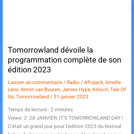
les
restaurants
Tomorrowland dévoile la
programmation complète de son
édition 2023
Laisser un commentaire
/
Radio
/
Afrojack
,
Amelie
Lens
,
Armin van Buuren
,
James Hype
,
Kölsch
,
Tale Of
Us
,
Tomorrowland
/
31 janvier 2023
Temps de lecture :
2
minutes
Views: 2 28 JANVIER, IT’S TOMORROWLAND DAY !
C’était un grand jour pour l’édition 2023 du festival