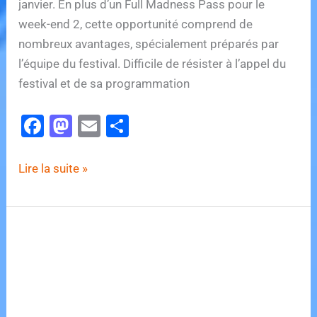
janvier. En plus d’un Full Madness Pass pour le
week-end 2, cette opportunité comprend de
nombreux avantages, spécialement préparés par
l’équipe du festival. Difficile de résister à l’appel du
festival et de sa programmation
F
M
E
P
a
a
m
ar
c
st
ai
ta
Tomorrowland
Lire la suite »
e
o
l
g
dévoile
un
b
d
er
«
o
o
Golden
o
n
Ticket
k
»
pour