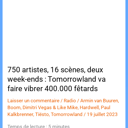
o
o
de
o
n
Tomorrowland
k
est
lié
à
la
drogue,
selon
les
750 artistes, 16 scènes, deux
premières
week-ends : Tomorrowland va
constatations.
faire vibrer 400.000 fêtards
Laisser un commentaire
/
Radio
/
Armin van Buuren
,
Boom
,
Dimitri Vegas & Like Mike
,
Hardwell
,
Paul
Kalkbrenner
,
Tiësto
,
Tomorrowland
/
19 juillet 2023
Temps de lecture :
5
minutes