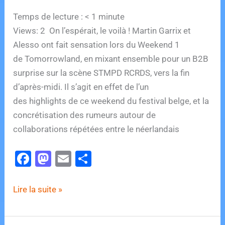
Temps de lecture :
< 1
minute
Views: 2 On l’espérait, le voilà ! Martin Garrix et
Alesso ont fait sensation lors du Weekend 1
de Tomorrowland, en mixant ensemble pour un B2B
surprise sur la scène STMPD RCRDS, vers la fin
d’après-midi. Il s’agit en effet de l’un
des highlights de ce weekend du festival belge, et la
concrétisation des rumeurs autour de
collaborations répétées entre le néerlandais
F
M
E
P
a
a
m
ar
c
st
ai
ta
Martin
Lire la suite »
e
o
l
g
Garrix
publie
b
d
er