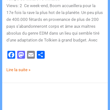
Views: 2 Ce week-end, Boom accueillera pour la
17e fois la rave la plus hot de la planète. Un peu plus
de 400.000 fêtards en provenance de plus de 200
pays s’abandonneront corps et âme aux maîtres
absolus du genre EDM dans un lieu qui semble tiré
d’une adaptation de Tolkien à grand budget. Avec
F
M
E
P
a
a
m
ar
c
st
ai
ta
750
Lire la suite »
e
o
l
g
artistes,
16
b
d
er
scènes,
o
o
deux
o
n
week-
k