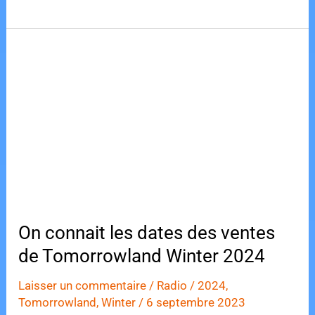
e
o
l
g
«
sex
b
d
er
room
o
o
»
o
n
secrète
k
au
cœur
de
Tomorrowland
On connait les dates des ventes
de Tomorrowland Winter 2024
Laisser un commentaire
/
Radio
/
2024
,
Tomorrowland
,
Winter
/
6 septembre 2023