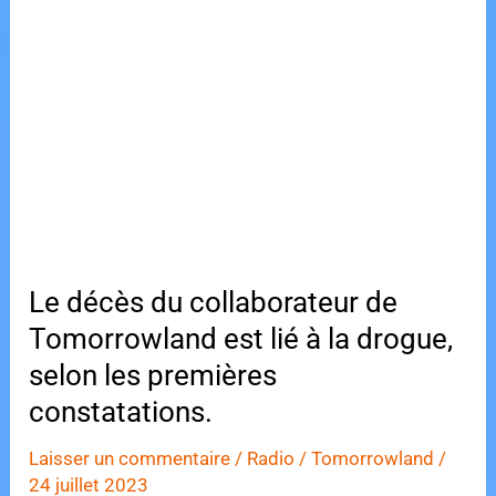
son
o
o
B2B
o
n
avec
k
Alesso
du
week-
end
1
de
Tomorrowland
Le décès du collaborateur de
2023
Tomorrowland est lié à la drogue,
selon les premières
constatations.
Laisser un commentaire
/
Radio
/
Tomorrowland
/
24 juillet 2023