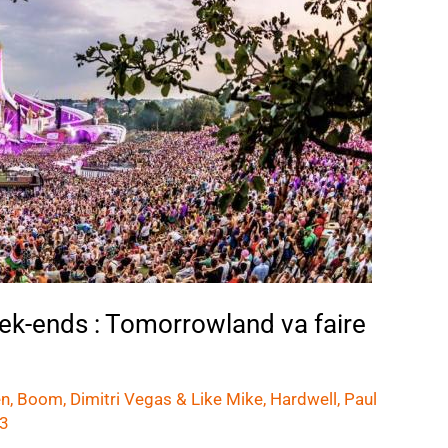
eek-ends : Tomorrowland va faire
en
,
Boom
,
Dimitri Vegas & Like Mike
,
Hardwell
,
Paul
23