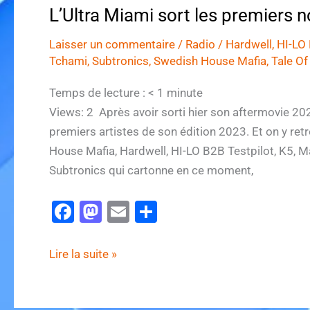
L’Ultra Miami sort les premiers 
Laisser un commentaire
/
Radio
/
Hardwell
,
HI-LO 
Tchami
,
Subtronics
,
Swedish House Mafia
,
Tale Of
Temps de lecture :
< 1
minute
Views: 2 Après avoir sorti hier son aftermovie 202
premiers artistes de son édition 2023. Et on y re
House Mafia, Hardwell, HI-LO B2B Testpilot, K5, Ma
Subtronics qui cartonne en ce moment,
F
M
E
P
a
a
m
ar
c
st
ai
ta
L’Ultra
Lire la suite »
e
o
l
g
Miami
sort
b
d
er