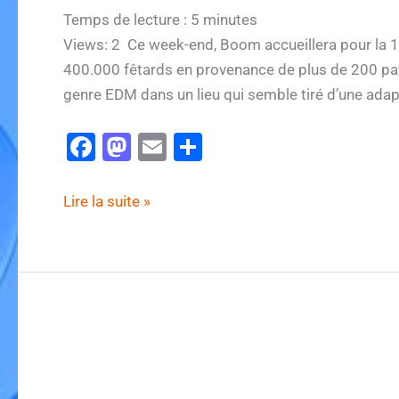
Temps de lecture :
5
minutes
Views: 2 Ce week-end, Boom accueillera pour la 17e
400.000 fêtards en provenance de plus de 200 pa
genre EDM dans un lieu qui semble tiré d’une adap
F
M
E
P
a
a
m
ar
c
st
ai
ta
750
Lire la suite »
e
o
l
g
artistes,
16
b
d
er
scènes,
o
o
deux
o
n
week-
k
ends
: