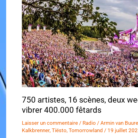
750 artistes, 16 scènes, deux w
vibrer 400.000 fêtards
Laisser un commentaire
/
Radio
/
Armin van Buur
Kalkbrenner
,
Tiësto
,
Tomorrowland
/
19 juillet 20