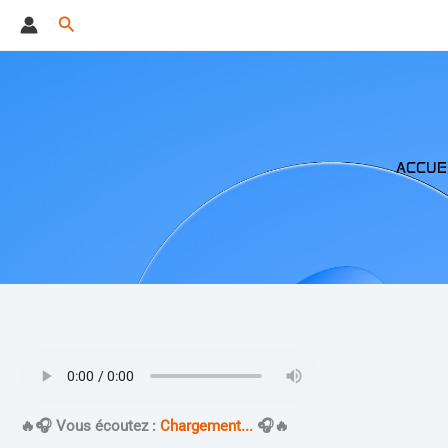
Aller
Rechercher
au
contenu
ACCUE
​🔥​🎧 Vous écoutez :
Chargement...
🎧​🔥​