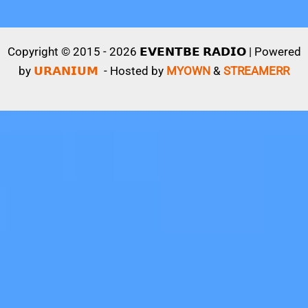
Copyright © 2015 - 2026 𝗘𝗩𝗘𝗡𝗧𝗕𝗘 𝗥𝗔𝗗𝗜𝗢 | Powered
by
𝗨𝗥𝗔𝗡𝗜𝗨𝗠
- Hosted by
MYOWN
&
STREAMERR