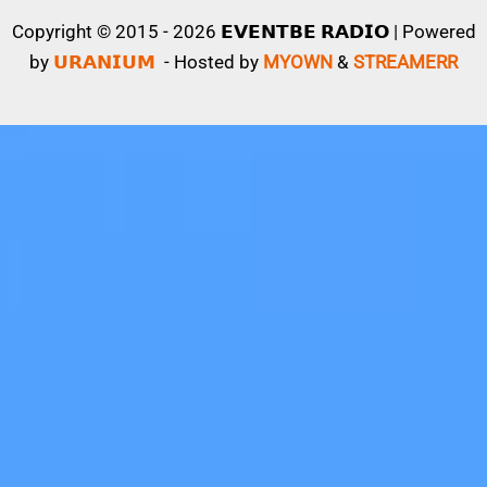
Copyright © 2015 - 2026 𝗘𝗩𝗘𝗡𝗧𝗕𝗘 𝗥𝗔𝗗𝗜𝗢 | Powered
by
𝗨𝗥𝗔𝗡𝗜𝗨𝗠
- Hosted by
MYOWN
&
STREAMERR