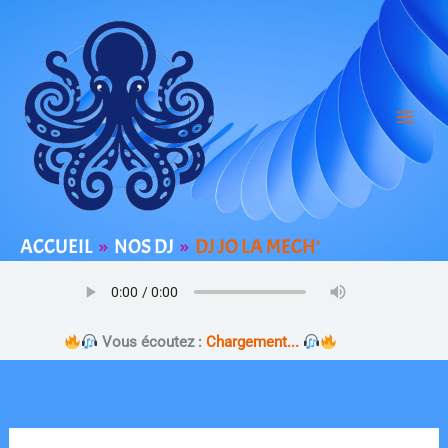
Aller
au
contenu
ACCUEIL
NOS DJ
DJ JO LA MECH’
Vous écoutez :
Chargement...