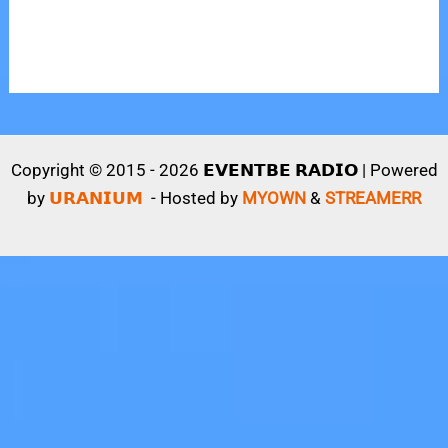
Copyright © 2015 - 2026 𝗘𝗩𝗘𝗡𝗧𝗕𝗘 𝗥𝗔𝗗𝗜𝗢 | Powered
by
𝗨𝗥𝗔𝗡𝗜𝗨𝗠
- Hosted by
MYOWN
&
STREAMERR