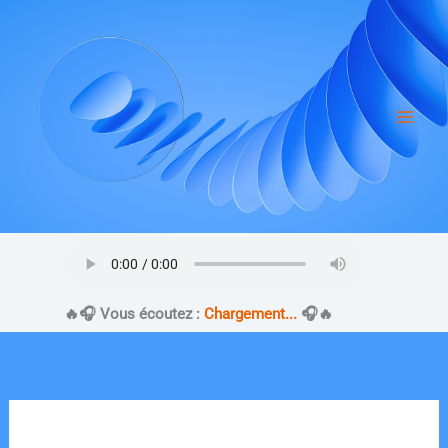
Aller
au
contenu
​🔥​🎧 Vous écoutez :
Chargement...
🎧​🔥​