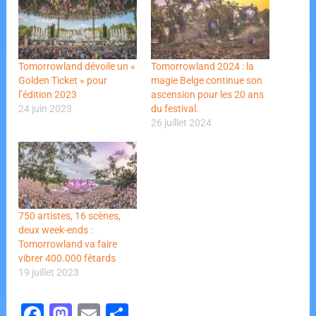
Tomorrowland dévoile un «
Tomorrowland 2024 : la
Golden Ticket » pour
magie Belge continue son
l’édition 2023
ascension pour les 20 ans
24 juin 2023
du festival.
26 juillet 2024
750 artistes, 16 scènes,
deux week-ends :
Tomorrowland va faire
vibrer 400.000 fêtards
19 juillet 2023
F
M
E
P