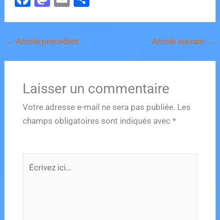
a
a
m
ar
c
st
ai
ta
←
Article précédent
Article suivant
→
e
o
l
g
b
d
er
o
o
Laisser un commentaire
o
n
k
Votre adresse e-mail ne sera pas publiée.
Les
champs obligatoires sont indiqués avec
*
Écrivez
ici…