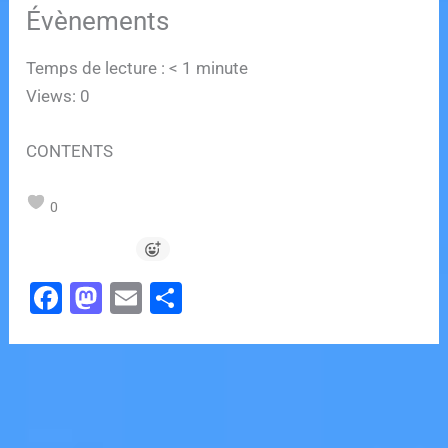
Évènements
Temps de lecture :
< 1
minute
Views: 0
CONTENTS
0
F
M
E
P
a
a
m
ar
c
st
ai
ta
e
o
l
g
b
d
er