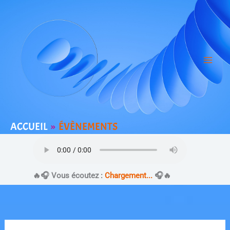
Aller
au
contenu
ACCUEIL
ÉVÈNEMENTS
​🔥​🎧 Vous écoutez :
Chargement...
🎧​🔥​