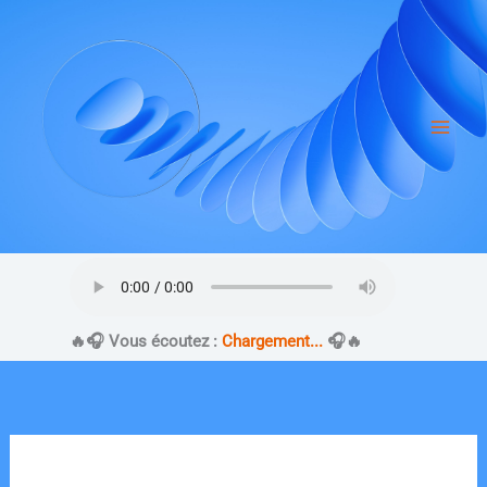
Aller
au
contenu
​🔥​🎧 Vous écoutez :
Chargement...
🎧​🔥​