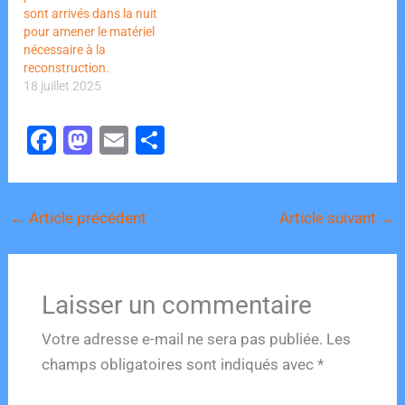
sont arrivés dans la nuit
pour amener le matériel
nécessaire à la
reconstruction.
18 juillet 2025
F
M
E
P
a
a
m
ar
c
st
ai
ta
←
Article précédent
Article suivant
→
e
o
l
g
b
d
er
o
o
Laisser un commentaire
o
n
k
Votre adresse e-mail ne sera pas publiée.
Les
champs obligatoires sont indiqués avec
*