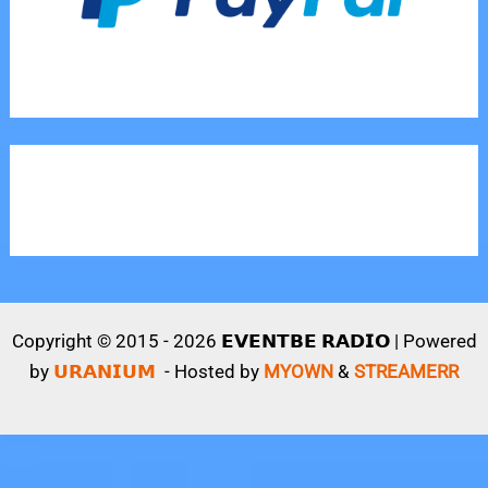
Copyright © 2015 - 2026 𝗘𝗩𝗘𝗡𝗧𝗕𝗘 𝗥𝗔𝗗𝗜𝗢 | Powered
by
𝗨𝗥𝗔𝗡𝗜𝗨𝗠
- Hosted by
MYOWN
&
STREAMERR