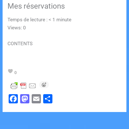
Mes réservations
Temps de lecture :
< 1
minute
Views: 0
CONTENTS
0
F
M
E
P
a
a
m
ar
c
st
ai
ta
e
o
l
g