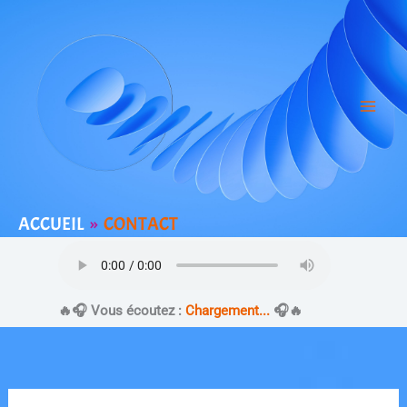
Aller
au
contenu
ACCUEIL
CONTACT
​🔥​🎧 Vous écoutez :
Chargement...
🎧​🔥​