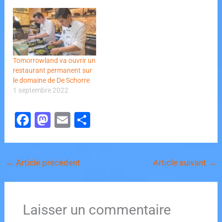
Tomorrowland va ouvrir un
restaurant permanent sur
le domaine de De Schorre
1 septembre 2022
F
M
E
P
a
a
m
ar
c
st
ai
ta
←
Article précédent
Article suivant
→
e
o
l
g
b
d
er
o
o
Laisser un commentaire
o
n