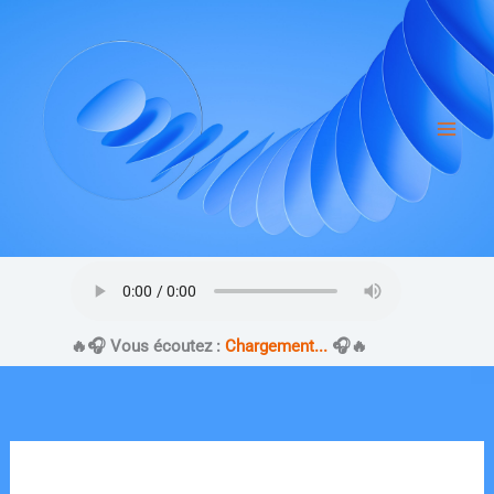
Aller
au
contenu
​🔥​🎧 Vous écoutez :
Chargement...
🎧​🔥​