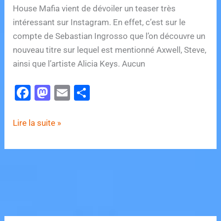
House Mafia vient de dévoiler un teaser très
intéressant sur Instagram. En effet, c’est sur le
compte de Sebastian Ingrosso que l’on découvre un
nouveau titre sur lequel est mentionné Axwell, Steve,
ainsi que l’artiste Alicia Keys. Aucun
F
M
E
P
a
a
m
ar
c
st
ai
ta
La
Lire la suite »
e
o
l
g
Swedish
House
b
d
er
Mafia
o
o
sur
o
n
le
k
point
de