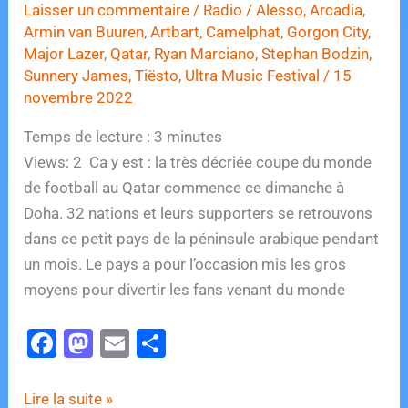
Laisser un commentaire
/
Radio
/
Alesso
,
Arcadia
,
Armin van Buuren
,
Artbart
,
Camelphat
,
Gorgon City
,
Major Lazer
,
Qatar
,
Ryan Marciano
,
Stephan Bodzin
,
Sunnery James
,
Tiësto
,
Ultra Music Festival
/
15
novembre 2022
Temps de lecture :
3
minutes
Views: 2 Ca y est : la très décriée coupe du monde
de football au Qatar commence ce dimanche à
Doha. 32 nations et leurs supporters se retrouvons
dans ce petit pays de la péninsule arabique pendant
un mois. Le pays a pour l’occasion mis les gros
moyens pour divertir les fans venant du monde
F
M
E
P
a
a
m
ar
c
st
ai
ta
Ces
Lire la suite »