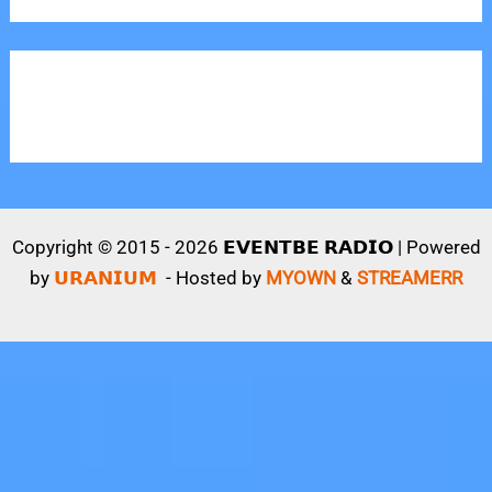
Copyright © 2015 - 2026 𝗘𝗩𝗘𝗡𝗧𝗕𝗘 𝗥𝗔𝗗𝗜𝗢 | Powered
by
𝗨𝗥𝗔𝗡𝗜𝗨𝗠
- Hosted by
MYOWN
&
STREAMERR