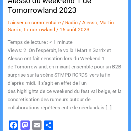
Alesso du week-end 1 de
Tomorrowland 2023
Laisser un commentaire
/
Radio
/
Alesso
,
Martin
Garrix
,
Tomorrowland
/
16 août 2023
Temps de lecture :
< 1
minute
Views: 2 On l’espérait, le voilà ! Martin Garrix et
Alesso ont fait sensation lors du Weekend 1
de Tomorrowland, en mixant ensemble pour un B2B
surprise sur la scène STMPD RCRDS, vers la fin
d’après-midi. Il s’agit en effet de l’un
des highlights de ce weekend du festival belge, et la
concrétisation des rumeurs autour de
collaborations répétées entre le néerlandais […]
F
M
E
P