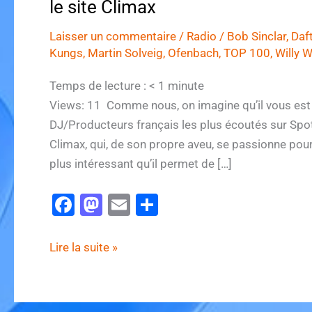
le site Climax
Laisser un commentaire
/
Radio
/
Bob Sinclar
,
Daf
Kungs
,
Martin Solveig
,
Ofenbach
,
TOP 100
,
Willy W
Temps de lecture :
< 1
minute
Views: 11 Comme nous, on imagine qu’il vous est 
DJ/Producteurs français les plus écoutés sur Spot
Climax, qui, de son propre aveu, se passionne pou
plus intéressant qu’il permet de […]
F
M
E
P
a
a
m
ar
c
st
ai
ta
Le
Lire la suite »
e
o
l
g
top
100
b
d
er
des