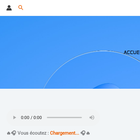
Aller
Rechercher
au
contenu
ACCUE
​🔥​🎧 Vous écoutez :
Chargement...
🎧​🔥​