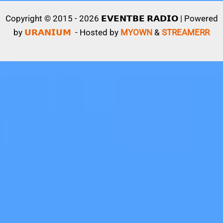
Copyright © 2015 - 2026 𝗘𝗩𝗘𝗡𝗧𝗕𝗘 𝗥𝗔𝗗𝗜𝗢 | Powered
by
𝗨𝗥𝗔𝗡𝗜𝗨𝗠
- Hosted by
MYOWN
&
STREAMERR