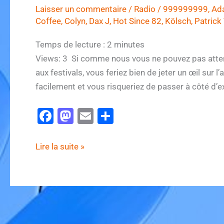
Laisser un commentaire
/
Radio
/
999999999
,
Ad
Coffee
,
Colyn
,
Dax J
,
Hot Since 82
,
Kölsch
,
Patrick
Temps de lecture :
2
minutes
Views: 3 Si comme nous vous ne pouvez pas attend
aux festivals, vous feriez bien de jeter un œil sur 
facilement et vous risqueriez de passer à côté d’
F
M
E
P
a
a
m
ar
c
st
ai
ta
Extrema
Lire la suite »
e
o
l
g
Outdoor
Belgium
b
d
er
dévoile
o
o
sa
o
n
folle