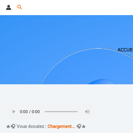
Aller
Rechercher
au
contenu
ACCUE
​🔥​🎧 Vous écoutez :
Chargement...
🎧​🔥​