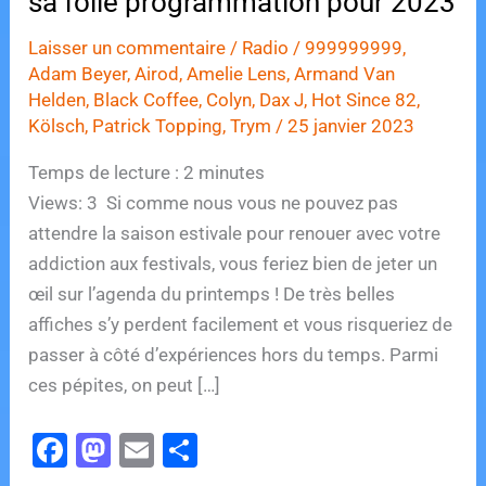
sa folle programmation pour 2023
Laisser un commentaire
/
Radio
/
999999999
,
Adam Beyer
,
Airod
,
Amelie Lens
,
Armand Van
Helden
,
Black Coffee
,
Colyn
,
Dax J
,
Hot Since 82
,
Kölsch
,
Patrick Topping
,
Trym
/
25 janvier 2023
Temps de lecture :
2
minutes
Views: 3 Si comme nous vous ne pouvez pas
attendre la saison estivale pour renouer avec votre
addiction aux festivals, vous feriez bien de jeter un
œil sur l’agenda du printemps ! De très belles
affiches s’y perdent facilement et vous risqueriez de
passer à côté d’expériences hors du temps. Parmi
ces pépites, on peut […]
F
M
E
P
a
a
m
ar