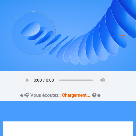
Aller
au
contenu
​🔥​🎧 Vous écoutez :
Chargement...
🎧​🔥​