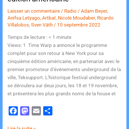
Laisser un commentaire
/
Radio
/
Adam Beyer
,
Anifsa Letyago
,
Artbat
,
Nicole Moudaber
,
Ricardo
Villalobos
,
Sven Väth
/
10 septembre 2022
Temps de lecture :
< 1
minute
Views: 1 Time Warp a annoncé le programme
complet pour son retour à New York pour sa
cinquième édition américaine, en partenariat avec le
premier promoteur d’événements underground de la
ville, Teksupport. L’historique festival underground
se déroulera sur deux jours, les 18 et 19 novembre,
et présentera les plus grands noms de la house et
F
M
E
P
a
a
m
ar
Time
Lire la suite »