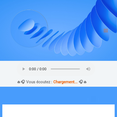
Aller
au
contenu
​🔥​🎧 Vous écoutez :
Chargement...
🎧​🔥​