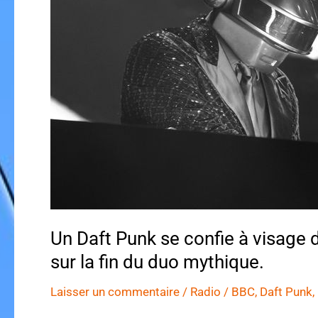
Un Daft Punk se confie à visage 
sur la fin du duo mythique.
Laisser un commentaire
/
Radio
/
BBC
,
Daft Punk
,