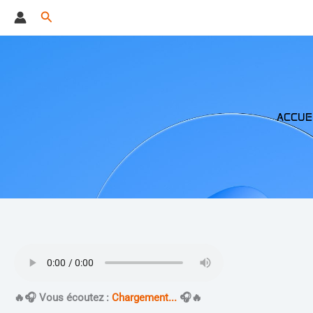
Aller
Rechercher
au
contenu
ACCUE
​🔥​🎧 Vous écoutez :
Chargement...
🎧​🔥​