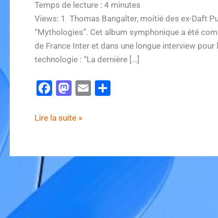
Temps de lecture :
4
minutes
Views: 1 Thomas Bangalter, moitié des ex-Daft Pun
“Mythologies”. Cet album symphonique a été compos
de France Inter et dans une longue interview pour l
technologie : “La dernière […]
F
M
E
P
a
a
m
ar
c
st
ai
ta
Un
Lire la suite »
e
o
l
g
Daft
Punk
b
d
er
se
o
o
confie
o
n
à
k
visage
découvert