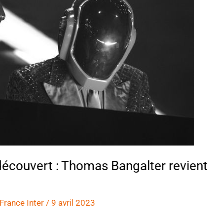
découvert : Thomas Bangalter revient
France Inter
/
9 avril 2023