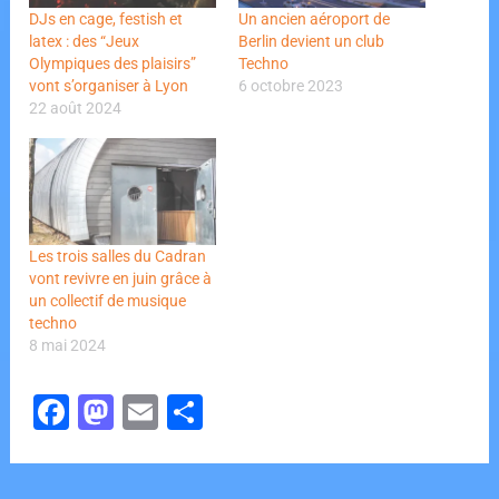
DJs en cage, festish et
Un ancien aéroport de
latex : des “Jeux
Berlin devient un club
Olympiques des plaisirs”
Techno
vont s’organiser à Lyon
6 octobre 2023
22 août 2024
Les trois salles du Cadran
vont revivre en juin grâce à
un collectif de musique
techno
8 mai 2024
F
M
E
P
a
a
m
ar
c
st
ai
ta