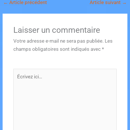
←
Article précédent
Article suivant
→
e
o
l
g
b
d
er
o
o
Laisser un commentaire
o
n
k
Votre adresse e-mail ne sera pas publiée.
Les
champs obligatoires sont indiqués avec
*
Écrivez
ici…