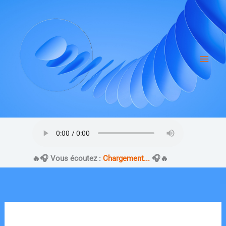
Aller
au
contenu
​🔥​🎧 Vous écoutez :
Chargement...
🎧​🔥​