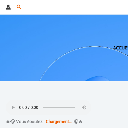
Aller
Rechercher
au
contenu
ACCUE
​🔥​🎧 Vous écoutez :
Chargement...
🎧​🔥​