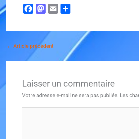
F
M
E
P
a
a
m
ar
c
st
ai
ta
e
o
l
g
b
d
er
←
Article précédent
o
o
o
n
k
Laisser un commentaire
Votre adresse e-mail ne sera pas publiée.
Les cha
Écrivez
ici…