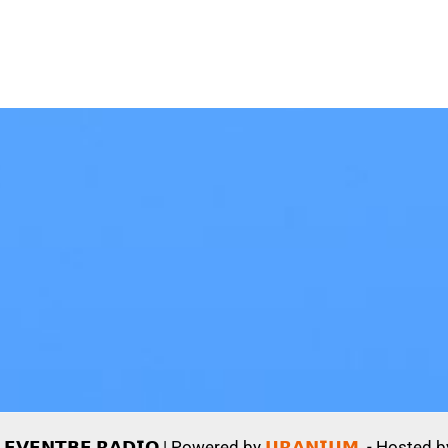
𝗩𝗘𝗡𝗧𝗕𝗘 𝗥𝗔𝗗𝗜𝗢 | Powered by
𝗨𝗥𝗔𝗡𝗜𝗨𝗠
- Hosted 