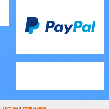
by
MYOWN
&
STREAMERR