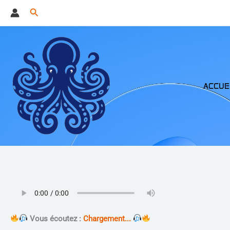
Aller
Rechercher
au
contenu
ACCUE
Vous écoutez :
Chargement...