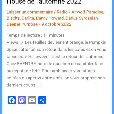
House de l’automne 2022
Laisser un commentaire
/
Radio
/
Airwolf Paradise
,
Biscits
,
Carlita
,
Danny Howard
,
Darius Syrossian
,
Deeper Purpose
/
9 octobre 2022
Temps de lecture :
11
minutes
Views: 0 Les feuilles deviennent orange, le Pumpkin
Spice Latte fait son retour dans les cafés et on vous
tanne pour Halloween : c’est le retour de l’automne.
Chez EVENTBE, hors de question de capituler face
au départ de l’été. Pour ambiancer vos futures
soirées ou apéros entre amis, on vous propose nos
derniers coups […]
F
M
E
P
a
a
m
ar