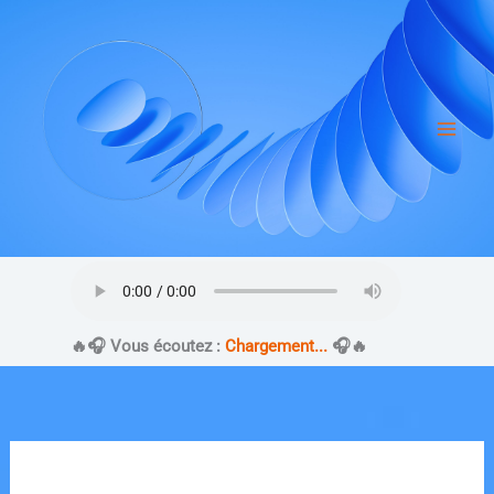
Aller
au
contenu
​🔥​🎧 Vous écoutez :
Chargement...
🎧​🔥​